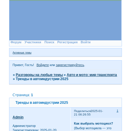
Форум
Участники
Поиск
Регистрация
Войти
Активные темы
Привет, Гость!
Войдите
или
зарегистрируйтесь
.
»
Разговоры на любые темы
»
Авто и мото: мир транспорта
»
Тренды в автоиндустрии 2025
Страница:
1
Тренды в автоиндустрии 2025
1
Поделиться
2025-01-
21 06:26:55
Admin
Как выбрать мотоцикл?
Администратор
{Выбор мотоцикла — это
Зарегистрирован
: 2025-01-20