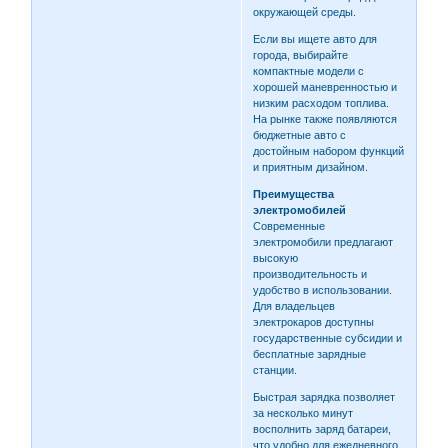
окружающей среды.
Если вы ищете авто для
города, выбирайте
компактные модели с
хорошей маневренностью и
низким расходом топлива.
На рынке также появляются
бюджетные авто с
достойным набором функций
и приятным дизайном.
Преимущества
электромобилей
Современные
электромобили предлагают
высокую
производительность и
удобство в использовании.
Для владельцев
электрокаров доступны
государственные субсидии и
бесплатные зарядные
станции.
Быстрая зарядка позволяет
за несколько минут
восполнить заряд батареи,
что удобно для ежедневного