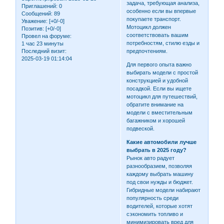
задача, требующая анализа,
Приглашений:
0
особенно если вы впервые
Сообщений:
89
покупаете транспорт.
Уважение:
[+0/-0]
Мотоцикл должен
Позитив:
[+0/-0]
соответствовать вашим
Провел на форуме:
потребностям, стилю езды и
1 час 23 минуты
предпочтениям.
Последний визит:
2025-03-19 01:14:04
Для первого опыта важно
выбирать модели с простой
конструкцией и удобной
посадкой. Если вы ищете
мотоцикл для путешествий,
обратите внимание на
модели с вместительным
багажником и хорошей
подвеской.
Какие автомобили лучше
выбрать в 2025 году?
Рынок авто радует
разнообразием, позволяя
каждому выбрать машину
под свои нужды и бюджет.
Гибридные модели набирают
популярность среди
водителей, которые хотят
сэкономить топливо и
минимизировать вред для