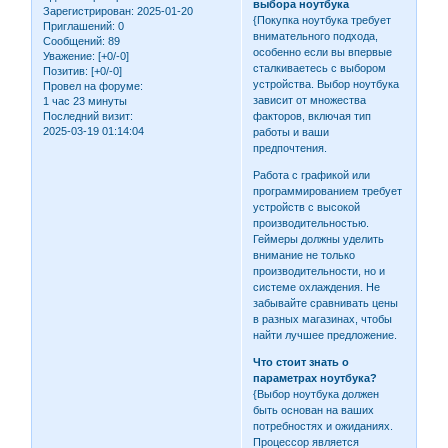
выбора ноутбука
Зарегистрирован
: 2025-01-20
{Покупка ноутбука требует
Приглашений:
0
внимательного подхода,
Сообщений:
89
особенно если вы впервые
Уважение:
[+0/-0]
сталкиваетесь с выбором
Позитив:
[+0/-0]
устройства. Выбор ноутбука
Провел на форуме:
зависит от множества
1 час 23 минуты
факторов, включая тип
Последний визит:
2025-03-19 01:14:04
работы и ваши
предпочтения.
Работа с графикой или
программированием требует
устройств с высокой
производительностью.
Геймеры должны уделить
внимание не только
производительности, но и
системе охлаждения. Не
забывайте сравнивать цены
в разных магазинах, чтобы
найти лучшее предложение.
Что стоит знать о
параметрах ноутбука?
{Выбор ноутбука должен
быть основан на ваших
потребностях и ожиданиях.
Процессор является