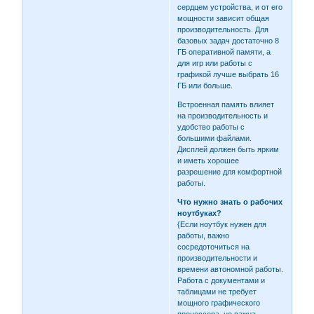
сердцем устройства, и от его
мощности зависит общая
производительность. Для
базовых задач достаточно 8
ГБ оперативной памяти, а
для игр или работы с
графикой лучше выбрать 16
ГБ или больше.
Встроенная память влияет
на производительность и
удобство работы с
большими файлами.
Дисплей должен быть ярким
и иметь хорошее
разрешение для комфортной
работы.
Что нужно знать о рабочих
ноутбуках?
{Если ноутбук нужен для
работы, важно
сосредоточиться на
производительности и
времени автономной работы.
Работа с документами и
таблицами не требует
мощного графического
процессора, но важна