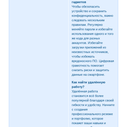
гаджетов
Чтобы обезопасить
устройство и сохранить
конфиденциальность, важно
следовать нескольким
правилам. Регулярно
меняйте пароли и избегайте
использования одного и того
же кода для разных
аккаунтов. Избегайте
загрузки приложений из
неизвестных источников,
чтобы избежать
вредоносного ПО. Цифровая
грамотность помогает
снизить риски и защитить
данные на смартфоне.
Как найти удалённую
работу?
Удалённая работа
становится всё более
популярной благодаря своей
гибкости и удобству. Начните
с создания
профессионального резюме
и портфолио, которое
покажет ваши навыки и