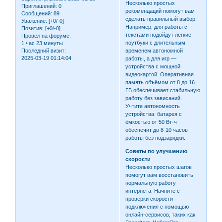
Несколько простых
Приглашений:
0
рекомендаций помогут вам
Сообщений:
89
сделать правильный выбор.
Уважение:
[+0/-0]
Например, для работы с
Позитив:
[+0/-0]
текстами подойдут лёгкие
Провел на форуме:
ноутбуки с длительным
1 час 23 минуты
временем автономной
Последний визит:
2025-03-19 01:14:04
работы, а для игр —
устройства с мощной
видеокартой. Оперативная
память объёмом от 8 до 16
ГБ обеспечивает стабильную
работу без зависаний.
Учтите автономность
устройства: батарея с
ёмкостью от 50 Вт·ч
обеспечит до 8-10 часов
работы без подзарядки.
Советы по улучшению
скорости
Несколько простых шагов
помогут вам восстановить
нормальную работу
интернета. Начните с
проверки скорости
подключения с помощью
онлайн-сервисов, таких как